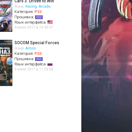
Cars 3: Driven to Win
Жанр:
Racing
,
Arcade
,
Категория:
PS3
Прошивка:
ISO
Язык интерфейса:
4 июля 2017 в 10:43:07
SOCOM Special Forces
Жанр:
Action
,
Категория:
PS3
Прошивка:
ISO
Язык интерфейса:
9 июня 2017 в 11:55:08