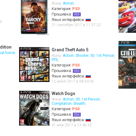
Жанр:
Action
,
Категория:
PS3
Прошивка:
ISO
Язык интерфейса:
0
21 сентября 2017 в 11:37:22
dition
Grand Theft Auto 5
val horror
,
Жанр:
Action
,
Shooter
,
3D
,
1st Person
,
FPS
,
Категория:
PS3
Прошивка:
ISO
Язык интерфейса:
12 июня 2017 в 08:54:36
Watch Dogs
Жанр:
Action
,
3D
,
1st Person
,
Compilation
,
Stealth
,
Категория:
PS3
Прошивка:
ISO
Язык интерфейса:
31 мая 2017 в 13:46:32