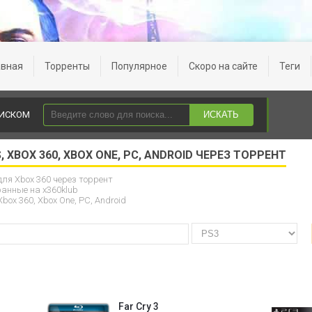
авная
Торренты
Популярное
Скоро на сайте
Теги
ОИСКОМ
ИСКАТЬ
, XBOX 360, XBOX ONE, PC, ANDROID ЧЕРЕЗ ТОРРЕНТ
ля Xbox 360 через торрент
ранные на x360klub
box 360, Xbox One, PC, Android
Far Cry 3