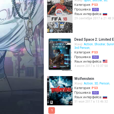
Жанр:
Sport
,
Soccer
,
3D
,
Категория:
PS3
Прошивка:
ISO
Язык интерфейса:
29 сентября 2017 в 21:48:3
Dead Space 2: Limited E
Жанр:
Action
,
Shooter
,
Survi
3rd Person
,
Категория:
PS3
Прошивка:
ISO
Язык интерфейса:
4 июля 2017 в 10:37:50
Wolfenstein
Жанр:
Action
,
3D
,
Person
,
Категория:
PS3
Прошивка:
ISO
Язык интерфейса:
31 мая 2017 в 13:46:32
1