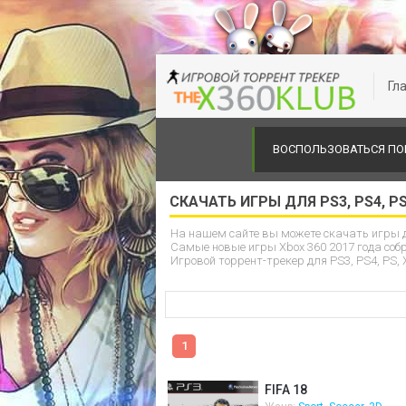
Гл
ВОСПОЛЬЗОВАТЬСЯ П
СКАЧАТЬ ИГРЫ ДЛЯ PS3, PS4, PS
На нашем сайте вы можете скачать игры д
Самые новые игры Xbox 360 2017 года соб
Игровой торрент-трекер для PS3, PS4, PS, X
1
FIFA 18