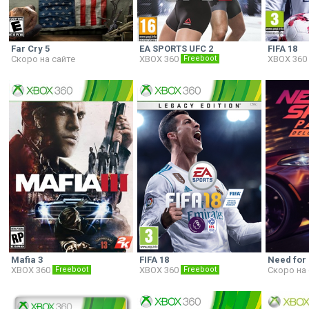
Far Cry 5
EA SPORTS UFC 2
FIFA 18
Скоро на сайте
XBOX 360
Freeboot
XBOX 360
Mafia 3
FIFA 18
Need for
XBOX 360
Freeboot
XBOX 360
Freeboot
Скоро на 