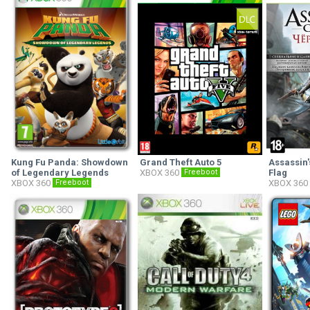
Kung Fu Panda: Showdown
Grand Theft Auto 5
Assassin'
of Legendary Legends
XBOX 360
Freeboot
Flag
XBOX 360
Freeboot
XBOX 360