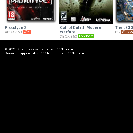
Prototype 2
Call of Duty 4: Modern
The LEG
XBOX 360
LT+
Warfare
PC
Windo
XBOX 360
Freeboot
© 2023. Все права защищены. x360klub.ru.
Скачать торрент xbox 360 freeboot на x360klub.ru